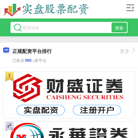
搜索
正规配资平台排行
更多
已收录
999
+家平台