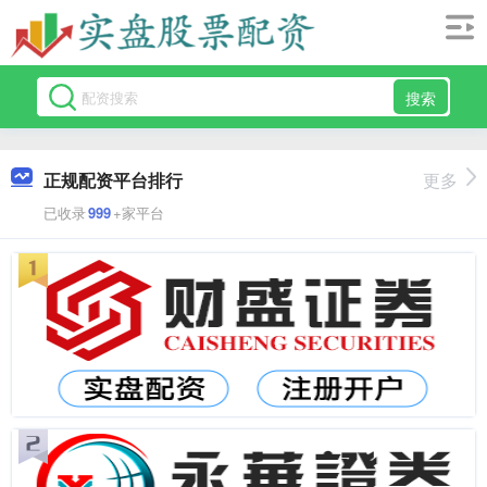
搜索
正规配资平台排行
更多
已收录
999
+家平台