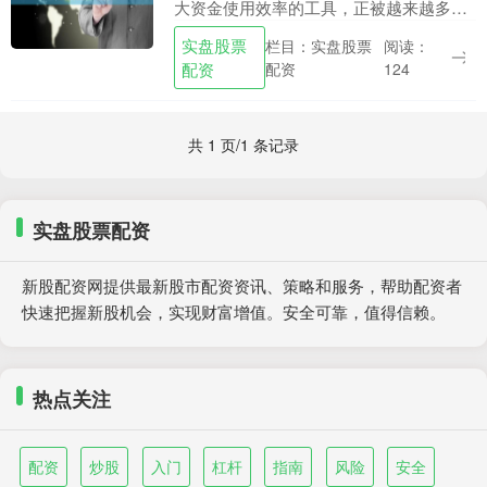
大资金使用效率的工具，正被越来越多专
业投资者所关注。然而，杠杆是一把双刃
实盘股票
栏目：实盘股票
阅读：
剑，既能放大收益，也会加剧亏损风险。
配资
配资
124
本文将深入解析专....
共 1 页/1 条记录
实盘股票配资
新股配资网提供最新股市配资资讯、策略和服务，帮助配资者
快速把握新股机会，实现财富增值。安全可靠，值得信赖。
热点关注
配资
炒股
入门
杠杆
指南
风险
安全