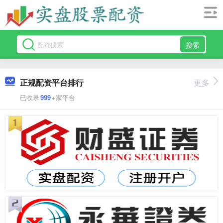
搜索
正规配资平台排行
更多
已收录
999
+家平台