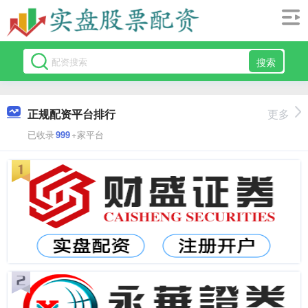
搜索
正规配资平台排行
更多
已收录
999
+家平台