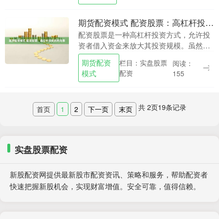
得超额收益。然而....
期货配资模式 配资股票：高杠杆投资的利与弊
配资股票是一种高杠杆投资方式，允许投
资者借入资金来放大其投资规模。虽然它
可以带来更高的潜在回报期货配资模式，
期货配资
栏目：实盘股票
阅读：
但也伴随着更高的风险。 * **安全可靠：**
模式
配资
155
平台采....
共
2
页
19
条记录
首页
1
2
下一页
末页
实盘股票配资
新股配资网提供最新股市配资资讯、策略和服务，帮助配资者
快速把握新股机会，实现财富增值。安全可靠，值得信赖。