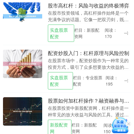
股市高杠杆：风险与收益的终极博弈
在股市投资领域，高杠杆操作始终是一个
充满争议的话题。它像一把双刃剑，既能
带来惊人的收益，也可能造成毁灭性的损
实盘股票
栏目：新股配
阅读：
失。对于追求高回报的投资者而言，理解
配资
资网
170
高杠杆的本质、风....
配资炒股入门：杠杆原理与风险控制
在股票市场中，配资炒股作为一种常见的
投资方式，吸引了众多想要放大收益的投
资者。但对于刚入门的投资者来说，理解
实盘股票
栏目：专业股票
阅读：
配资的杠杆原理以及如何有效控制风险，
配资
配资
195
是参与这一市场的....
股票如何加杠杆操作？融资融券与配资方法详解
在股票投资中新股配资网，杠杆操作是一
种常见的放大收益与风险的工具。通过杠
杆，投资者可以用较少的自有资金控制更
新股配资
栏目：新股配
阅读：
大规模的股票资产，从而在市场上涨时获
网
资网
150