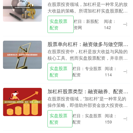
在股票投资领域，加杠杆是一种常见的放
大收益的策略。所谓加杠杆实盘股票配
资，本质上是通过借入资金来增加投资本
实盘股票
栏目：新股配
阅读：
金，从而在股价上涨时获得更高比例的回
配资
资网
142
报。然而，杠杆是一....
股票单向杠杆：融资做多与做空限制解析
在股票投资中，杠杆是放大收益与风险的
核心工具。然而实盘股票配资，并非所有
杠杆都能双向操作。**单向杠杆**指的是
实盘股票
栏目：专业股票
阅读：
投资者只能通过特定机制向一个方向放大
配资
配资
114
仓位，例如融....
加杠杆股票类型：融资融券、配资、期货、ETF期权
在股票投资领域，“加杠杆”是一种常见的
操作策略，即借助外部资金放大投资收
益。然而，杠杆是一把双刃剑，既能扩大
实盘股票
栏目：实盘股票
阅读：
盈利，也可能加剧亏损。本文将详细介绍
配资
配资
159
四种主流加杠杆股....