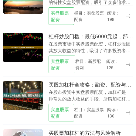
的特性实盘股票配资，吸引了众多追求高
收益的投资者。然而，高收益的背后往往
实盘股票
栏目：实盘股票
阅读：
隐藏着巨大的风险，尤其是爆仓风险，可
配资
配资
198
能让投资者在短....
杠杆炒股门槛：最低5000元起，部分平台需2万元。
在股票市场中实盘股票配资，杠杆炒股因
其放大收益的特性，吸引了许多投资者关
注。但不同平台的资金门槛差异较大，最
实盘股票
栏目：新股配
阅读：
低5000元即可参与，而部分平台则要求2
配资
资网
125
万元起步。了....
买股加杠杆全攻略：融资、配资与风险控制
在股市投资中实盘股票配资，加杠杆是一
种常见的放大收益的手段。所谓加杠杆，
通俗来说就是借钱炒股，用较少的本金撬
实盘股票
栏目：实盘股票
阅读：
动更大的投资规模。目前市场上主流的加
配资
配资
130
杠杆方式主要有两....
买股票加杠杆的方法与风险解析