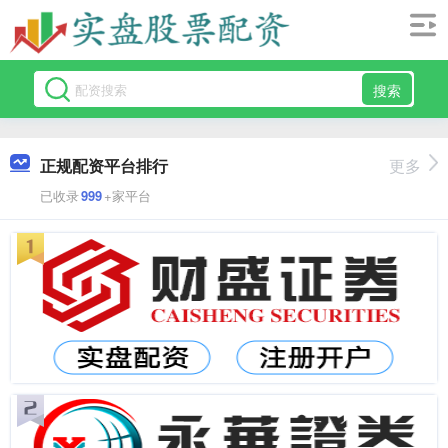
搜索
正规配资平台排行
更多
已收录
999
+家平台