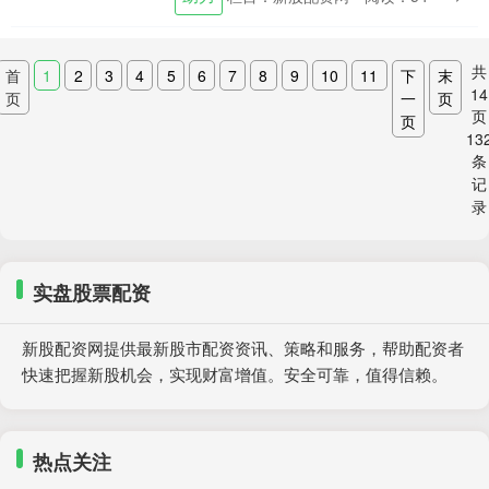
扩大投资规模，加速发展步伐。 * **放大
收益：**通....
共
首
1
2
3
4
5
6
7
8
9
10
11
下
末
14
页
一
页
页
页
13
条
记
录
实盘股票配资
新股配资网提供最新股市配资资讯、策略和服务，帮助配资者
快速把握新股机会，实现财富增值。安全可靠，值得信赖。
热点关注