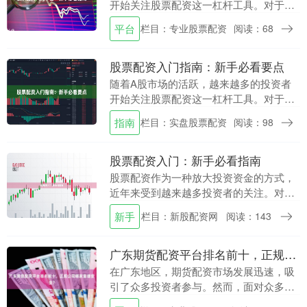
开始关注股票配资这一杠杆工具。对于刚
接触股市的新手来说，选择一个靠谱的配
平台
栏目：专业股票配资
阅读：68
资平台至关重要。本文将为您详细解析股
票配资入门平台的....
股票配资入门指南：新手必看要点
随着A股市场的活跃，越来越多的投资者
开始关注股票配资这一杠杆工具。对于刚
刚接触配资的新手来说，了解其基本概念
指南
栏目：实盘股票配资
阅读：98
和操作要点至关重要。本文将为您系统梳
理股票配资的核心....
股票配资入门：新手必看指南
股票配资作为一种放大投资资金的方式，
近年来受到越来越多投资者的关注。对于
刚接触这一领域的新手来说，了解配资的
新手
栏目：新股配资网
阅读：143
基本概念、操作流程和风险控制至关重
要。本文将为您提供....
广东期货配资平台排名前十，正规公司哪家靠谱安全？
在广东地区，期货配资市场发展迅速，吸
引了众多投资者参与。然而，面对众多的
配资平台，如何选择一家正规、安全、靠