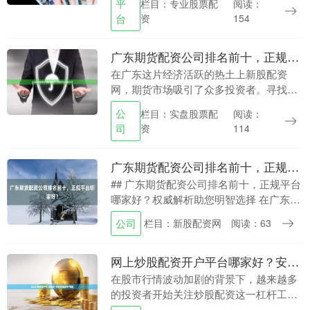
平
栏目：专业股票配
阅读：
谱的公司成为投资者关注的焦点。本文将
台
资
154
为您梳理广东期货....
广东期货配资公司排名前十，正规平台低息开户
在广东这片经济活跃的热土上新股配资
网，期货市场吸引了众多投资者。寻找一
家可靠、正规且费用合理的期货配资公
公
栏目：实盘股票配
阅读：
司，是许多交易者成功的第一步。本文将
司
资
114
为您梳理选择正规平台....
广东期货配资公司排名前十，正规平台哪家好？
## 广东期货配资公司排名前十，正规平台
哪家好？权威解析助您明智选择 在广东这
个经济活跃的金融前沿地带，期货配资市
公司
栏目：新股配资网
阅读：63
场蓬勃发展，众多投资者希望通过杠杆效
应放大收益....
网上炒股配资开户平台哪家好？安全正规低息开户指南
在股市行情波动加剧的背景下，越来越多
的投资者开始关注炒股配资这一杠杆工
具。然而，面对网络上琳琅满目的配资平