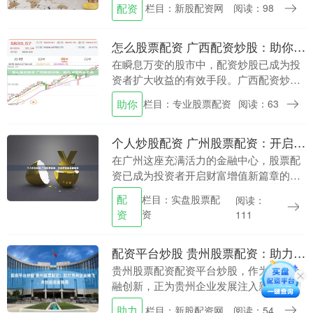
配资
栏目：新股配资网
阅读：98
台实盘股票配资，如何选择一个安全、正
规且低息的平台成为....
怎么股票配资 广西配资炒股：助你股市扬帆起航
在瞬息万变的股市中，配资炒股已成为投
资者扩大收益的有效手段。广西配资炒股
平台凭借其专业性、安全性，为投资者提
助你
栏目：专业股票配资
阅读：63
供助力，助其在股海中扬帆起航。 1. 杠杆
效应：配资....
个人炒股配资 广州股票配资：开启财富增值新篇章
在广州这座充满活力的金融中心，股票配
资已成为投资者开启财富增值新篇章的利
器。股票配资是指投资者利用券商提供的
配
栏目：实盘股票配
阅读：
杠杆资金，放大投资本金，从而获得更高
资
资
111
的收益。 * *....
配资平台炒股 贵州股票配资：助力贵州企业腾飞，共创投资新格局
贵州股票配资配资平台炒股，作为一种金
融创新，正为贵州企业发展注入新的活
力。通过配资，企业可以放大资金杠杆，
助力
栏目：新股配资网
阅读：54