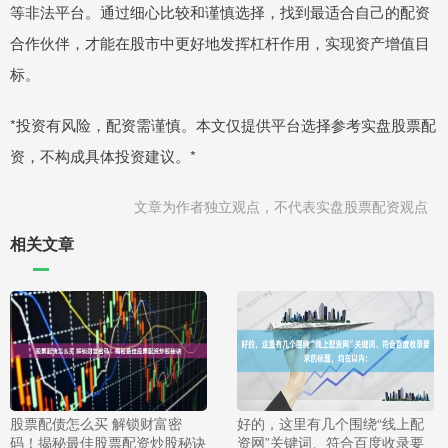
等非法平台。通过细心比较和谨慎选择，找到最适合自己的配资
合作伙伴，才能在股市中更好地发挥杠杆作用，实现资产增值目
标。
*投资有风险，配资需谨慎。本文仅提供平台选择参考实盘股票配
资，不构成具体投资建议。*
文章为作者独立观点，不代表实盘股票配资观点
相关文章
股票配债怎么买 解锁财富密
好的，这里有几个围绕“线上配
码！揭秘最佳股票配资炒股秘诀
资网”关键词、符合百度收录要