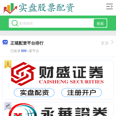
搜索
正规配资平台排行
更多
已收录
999
+家平台