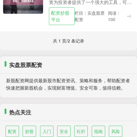
资为投资者提供了一个强大的工具，可以
放大他们的投资潜力并加速财富积累。
配资炒股
栏目：实盘股票
阅读：
**2. 资金安全：**确保平台采用严格的资
平台
配资
100
金管理措....
共 1 页/2 条记录
实盘股票配资
新股配资网提供最新股市配资资讯、策略和服务，帮助配资者
快速把握新股机会，实现财富增值。安全可靠，值得信赖。
热点关注
配资
炒股
入门
安全
杠杆
指南
风险