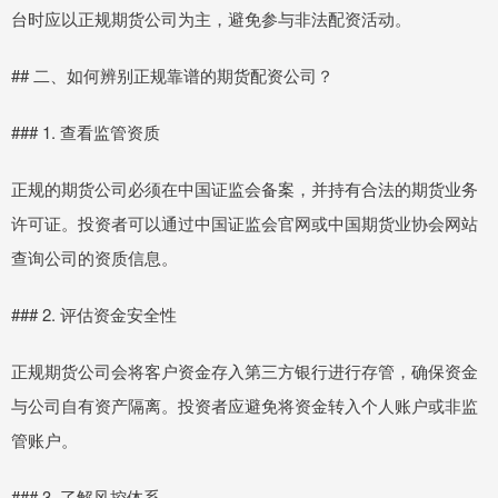
台时应以正规期货公司为主，避免参与非法配资活动。
## 二、如何辨别正规靠谱的期货配资公司？
### 1. 查看监管资质
正规的期货公司必须在中国证监会备案，并持有合法的期货业务
许可证。投资者可以通过中国证监会官网或中国期货业协会网站
查询公司的资质信息。
### 2. 评估资金安全性
正规期货公司会将客户资金存入第三方银行进行存管，确保资金
与公司自有资产隔离。投资者应避免将资金转入个人账户或非监
管账户。
### 3. 了解风控体系