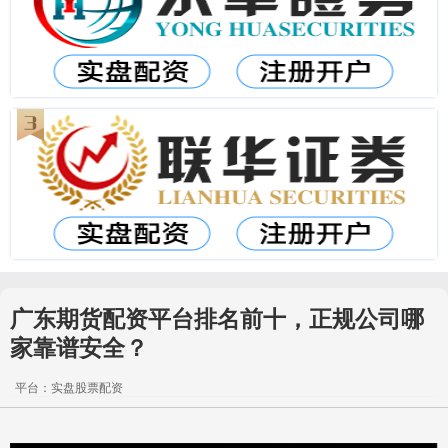
广东期货配资平台排名前十，正规公司哪
家靠谱安全？
平台：实盘股票配资