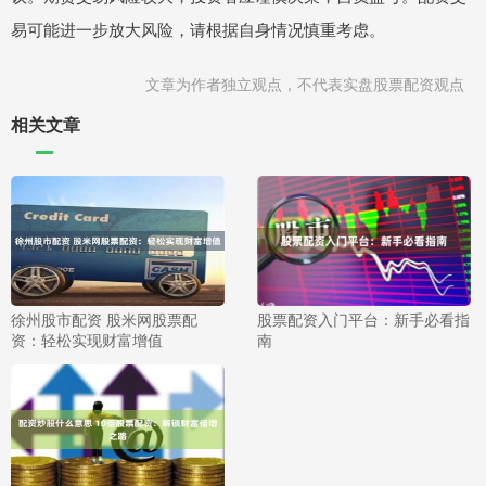
易可能进一步放大风险，请根据自身情况慎重考虑。
文章为作者独立观点，不代表实盘股票配资观点
相关文章
徐州股市配资 股米网股票配
股票配资入门平台：新手必看指
资：轻松实现财富增值
南