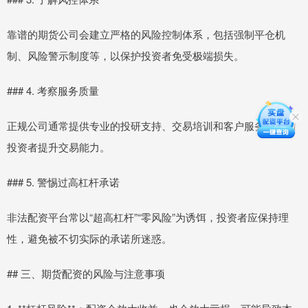
靠谱的期货公司会建立严格的风险控制体系，包括强制平仓机
制、风险警示制度等，以保护投资者免受极端损失。
### 4. 考察服务质量
正规公司通常提供专业的投研支持、交易培训和客户服务，帮助
投资者提升交易能力。
### 5. 警惕过高杠杆承诺
非法配资平台常以“超高杠杆”“零风险”为诱饵，投资者应保持理
性，避免被不切实际的承诺所迷惑。
## 三、期货配资的风险与注意事项