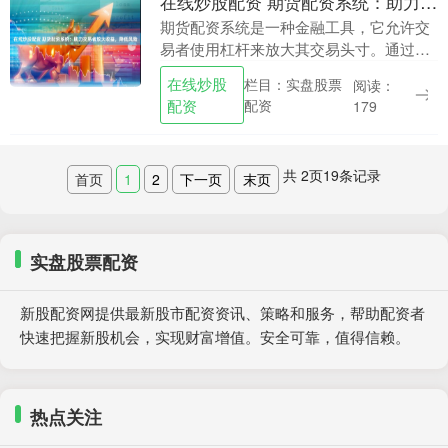
在线炒股配资 期货配资系统：助力交易者放大收益，降低风险
期货配资系统是一种金融工具，它允许交
易者使用杠杆来放大其交易头寸。通过使
用期货配资，交易者可以增加其潜在利润
在线炒股
栏目：实盘股票
阅读：
在线炒股配资，同时也可以增加其风险。
配资
配资
179
1. 雪盈证券....
共
2
页
19
条记录
首页
1
2
下一页
末页
实盘股票配资
新股配资网提供最新股市配资资讯、策略和服务，帮助配资者
快速把握新股机会，实现财富增值。安全可靠，值得信赖。
热点关注