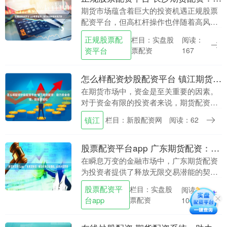
期货市场蕴含着巨大的投资机遇正规股票
配资平台，但高杠杆操作也伴随着高风
险。长沙期货配资应运而生，为投资者提
正规股票配
栏目：实盘股
阅读：
供了放大收益的有效工具。 配资的优势在
资平台
票配资
167
于，它可以放大投....
怎么样配资炒股配资平台 镇江期货配资：助力资金倍增，投资更轻松
在期货市场中，资金是至关重要的因素。
对于资金有限的投资者来说，期货配资可
以提供杠杆作用，助力资金倍增，让投资
镇江
栏目：新股配资网
阅读：62
变得更加轻松。 配资炒股可以放大收益，
是因为它可以增....
股票配资平台app 广东期货配资：解锁无限交易潜能，成就投资梦想
在瞬息万变的金融市场中，广东期货配资
为投资者提供了释放无限交易潜能的契
机。通过配资，投资者可以放大资金杠
股票配资平
栏目：实盘股
阅读：
杆，以小博大，把握市场机遇。 股票配资
台app
票配资
108
是指投资者通过向配....