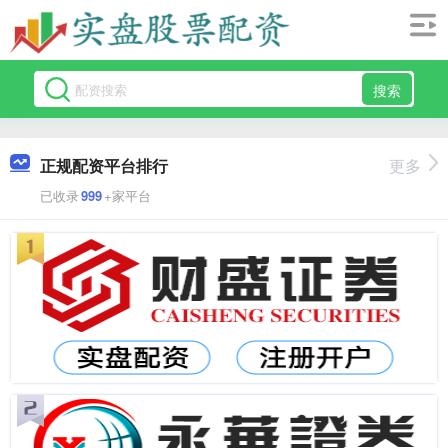
搜索
正规配资平台排行
更多
已收录
999
+家平台