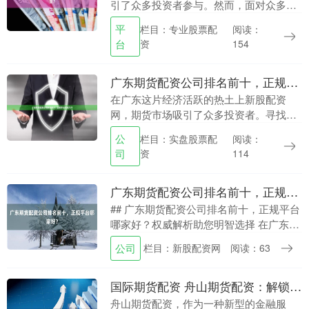
引了众多投资者参与。然而，面对众多的
配资平台，如何选择一家正规、安全、靠
平
栏目：专业股票配
阅读：
谱的公司成为投资者关注的焦点。本文将
台
资
154
为您梳理广东期货....
广东期货配资公司排名前十，正规平台低息开户
在广东这片经济活跃的热土上新股配资
网，期货市场吸引了众多投资者。寻找一
家可靠、正规且费用合理的期货配资公
公
栏目：实盘股票配
阅读：
司，是许多交易者成功的第一步。本文将
司
资
114
为您梳理选择正规平台....
广东期货配资公司排名前十，正规平台哪家好？
## 广东期货配资公司排名前十，正规平台
哪家好？权威解析助您明智选择 在广东这
个经济活跃的金融前沿地带，期货配资市
公司
栏目：新股配资网
阅读：63
场蓬勃发展，众多投资者希望通过杠杆效
应放大收益....
国际期货配资 舟山期货配资：解锁交易新机遇，助您财富倍增
舟山期货配资，作为一种新型的金融服