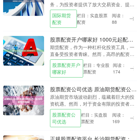
务，为投资者提供了放大交易资金、提升
收益率的绝佳机会。通过配资，投资者可
国际期货
栏目：实盘股票
阅读：
以以较小的本金撬动更大的资金，从而获
配资
配资
88
得更高的交易收益。....
股票配资开户哪家好 1000元起配！解锁期货配资新时代
期货配资，作为一种杠杆化投资工具，一
直备受投资者青睐。然而，高昂的配资门
槛往往让小资金投资者望而却步。如今，
股票配资开户
栏目：专业股
阅读：
随着配资行业的不断发展，1000元起配的
哪家好
票配资
174
低门槛配资服....
股票配资公司优选 原油期货配资公司：助力投资者把握市场机遇
原油期货市场波动剧烈，蕴藏着巨大的投
资机遇。然而，对于资金有限的投资者来
说，参与原油期货交易往往面临资金不足
股票配资公
栏目：实盘股
阅读：
的难题。原油期货配资公司应运而生，为
司优选
票配资
169
投资者提供杠杆资....
正规股票配资平台 长沙期货配资：助力投资者高收益之路