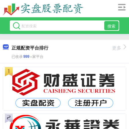
搜索
正规配资平台排行
更多
已收录
999
+家平台