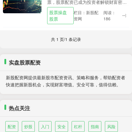
票，股票配资已成为投资者解锁财富密码
的利器。它是一种杠杆化投资策略，允许
股票操盘
栏目：新股配
阅读：
投资者以较少的自有资金撬动更大的投资
股票
资网
186
规模。 配资炒股....
共 1 页/1 条记录
实盘股票配资
新股配资网提供最新股市配资资讯、策略和服务，帮助配资者
快速把握新股机会，实现财富增值。安全可靠，值得信赖。
热点关注
配资
炒股
入门
安全
杠杆
指南
风险