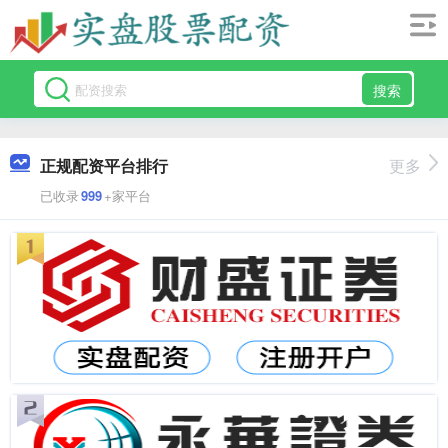
搜索
正规配资平台排行
更多
已收录
999
+家平台