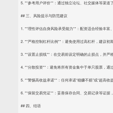
5. **参考用户评价**：通过独立论坛、社交媒体等
## 三、风险提示与防范建议
1. **理性评估自身风险承受能力**：配资适合经验
2. **严格控制杠杆比例**：避免使用过高杠杆，建议初
3. **设置止损线**：在交易前设定明确的止损点，并
4. **分散投资**：避免将所有资金集中于单只股票，
5. **警惕高收益承诺**：任何承诺“稳赚不赔”或“超
6. **保留交易凭证**：妥善保存合同、交易记录等证
## 四、结语