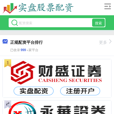
搜索
正规配资平台排行
更多
已收录
999
+家平台