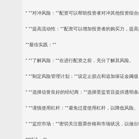
* **对冲风险：**配资可以帮助投资者对冲其他投资组
* **提高流动性：**配资可以增加投资者的购买力，提
**最佳实践：**
* **了解风险：**在进行配资之前，充分了解其风险。
* **制定风险管理计划：**设定止损点和追加保证金阈
* **选择信誉良好的经纪商：**选择受监管且提供透明
* **谨慎使用杠杆：**避免过度使用杠杆，以降低风险。
* **监控市场：**密切关注股票价格和市场状况，以做