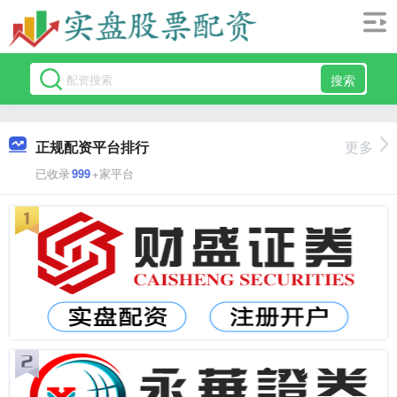
搜索
正规配资平台排行
更多
已收录
999
+家平台