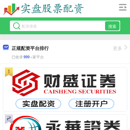
搜索
正规配资平台排行
更多
已收录
999
+家平台