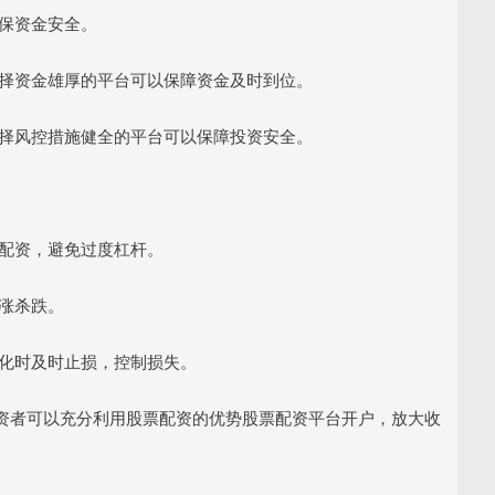
确保资金安全。
，选择资金雄厚的平台可以保障资金及时到位。
，选择风控措施健全的平台可以保障投资安全。
理配资，避免过度杠杆。
追涨杀跌。
利变化时及时止损，控制损失。
资者可以充分利用股票配资的优势股票配资平台开户，放大收