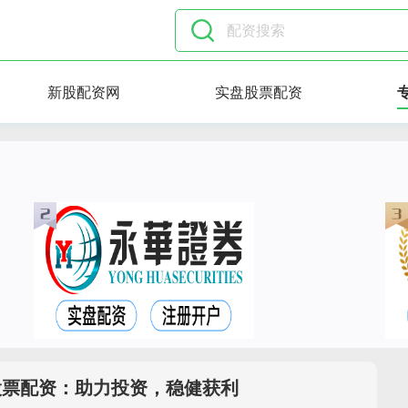
新股配资网
实盘股票配资
股票配资：助力投资，稳健获利