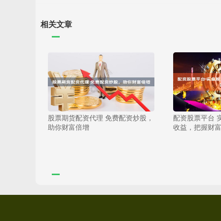
相关文章
股票期货配资代理 免费配资炒股，
配资股票平台 
助你财富倍增
收益，把握财