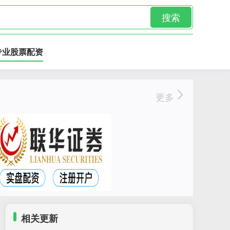
搜索
专业股票配资
更多
相关更新