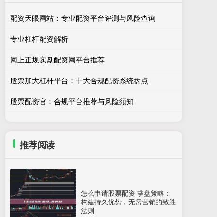
配资天眼网站：专业配资平台评测与风险查询
专业杠杆配资解析
网上正规实盘配资网平台推荐
股票加大杠杆平台：十大合规配资系统盘点
股票配资官：合规平台推荐与风险须知
推荐阅读
怎么申请股票配资 掌盘策略：
构建持久优势，无需营销的致胜
法则