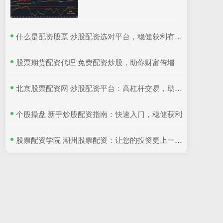
​什么是配资股票 炒股配资选对平台，稳健获利有保障
​股票期货配资代理 免费配资炒股，助你财富倍增
​北京股票配资网 炒股配资平台：高杠杆交易，助你财富增值
​个股操盘 新手炒股配资指南：快速入门，稳健获利
​股票配资学院 潮州股票配资：让您的投资更上一层楼