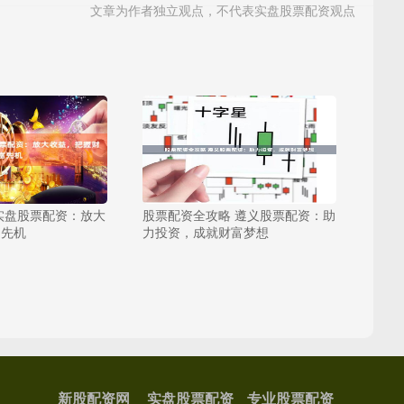
文章为作者独立观点，不代表实盘股票配资观点
实盘股票配资：放大
股票配资全攻略 遵义股票配资：助
富先机
力投资，成就财富梦想
新股配资网
实盘股票配资
专业股票配资