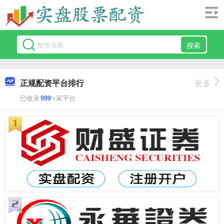
搜索
正规配资平台排行
更多
已收录
999
+家平台