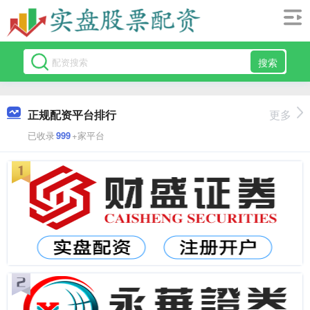
搜索
正规配资平台排行
更多
已收录
999
+家平台