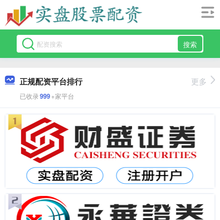
搜索
正规配资平台排行
更多
已收录
999
+家平台