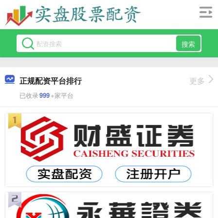
搜索
正规配资平台排行
更多
已收录
999
+家平台