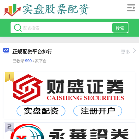
搜索
正规配资平台排行
更多
已收录
999
+家平台