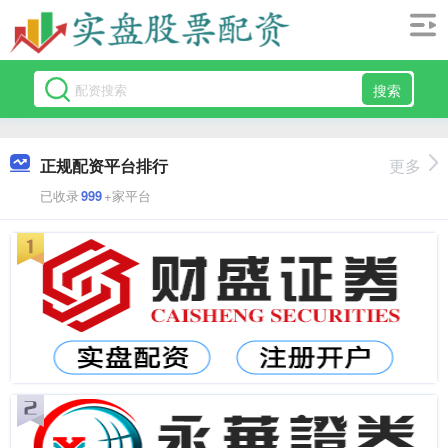
搜索
正规配资平台排行
更多
已收录
999
+家平台